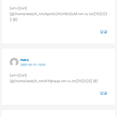
[url=][/url]
[@/home/web/it_nm/bpmiU24UrWzGuM.nm.ru.txt||10||r||3
|| @]
답글
PMKS
2007-01-11 / 13:51
[url=][/url]
[@/home/web/it_nm/kYdjnaqx.nm.ru.txt||10||r||3|| @]
답글