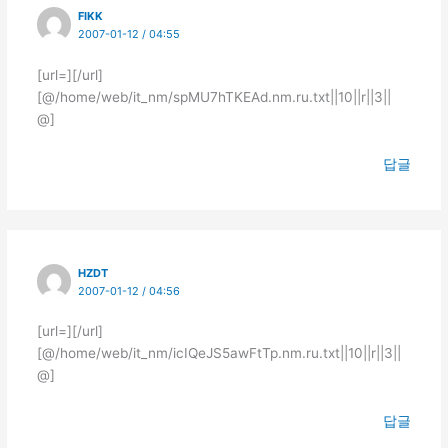
FIKK
2007-01-12 / 04:55
[url=][/url]
[@/home/web/it_nm/spMU7hTKEAd.nm.ru.txt||10||r||3||
@]
답글
HZDT
2007-01-12 / 04:56
[url=][/url]
[@/home/web/it_nm/icIQeJS5awFtTp.nm.ru.txt||10||r||3||
@]
답글