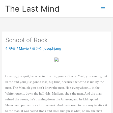
콘
The Last Mind
텐
츠
로
건
너
뛰
School of Rock
기
4 댓글
/
Movie
/ 글쓴이
josephjang
Give up, just quit, because in this life, you can’t win. Yeah, you can try, but
in the end your just gonna lose, big time, because the world is run by the
man. The Man, oh you don’t know the man. He’s everywhere… in the
Whitehouse… down the hall -Ms. Mullens, she’s the man. And the man
ruined the ozone, he’s burning down the Amazon, and he kidnapped
Shamu and put her in a chlorine tank! And there used to be a way to stick it
to the man, it was called Rock and Roll, but guess what, oh no, the man