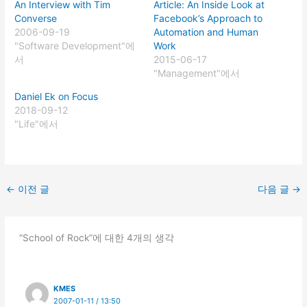
An Interview with Tim
Article: An Inside Look at
Converse
Facebook’s Approach to
2006-09-19
Automation and Human
"Software Development"에
Work
서
2015-06-17
"Management"에서
Daniel Ek on Focus
2018-09-12
"Life"에서
←
이전 글
다음 글
→
“School of Rock”에 대한 4개의 생각
KMES
2007-01-11 / 13:50