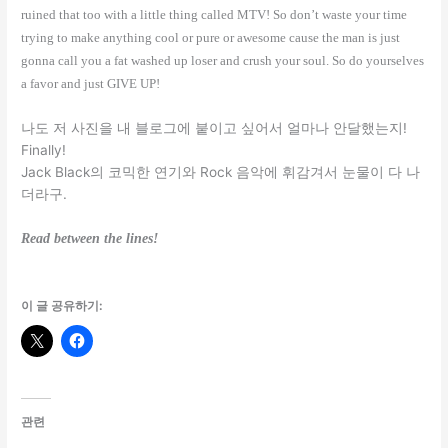
ruined that too with a little thing called MTV! So don’t waste your time
trying to make anything cool or pure or awesome cause the man is just
gonna call you a fat washed up loser and crush your soul. So do yourselves
a favor and just GIVE UP!
나도 저 사진을 내 블로그에 붙이고 싶어서 얼마나 안달했는지!
Finally!
Jack Black의 코믹한 연기와 Rock 음악에 휘감겨서 눈물이 다 나
더라구.
Read between the lines!
이 글 공유하기:
관련