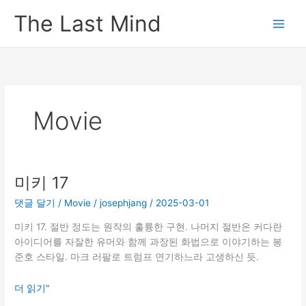
콘
The Last Mind
텐
츠
로
건
너
뛰
Movie
기
미키 17
댓글 달기
/
Movie
/
josephjang
/
2025-03-01
미키 17. 절반 정도는 원작의 훌륭한 구현. 나머지 절반은 커다란
아이디어를 자잘한 유머와 함께 과장된 화법으로 이야기하는 봉
준호 스타일. 마크 러팔로 트럼프 연기하느라 고생하신 듯.
미
더 읽기"
키