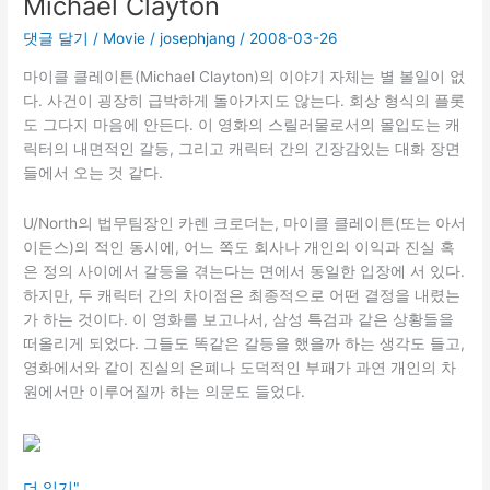
Michael Clayton
댓글 달기
/
Movie
/
josephjang
/
2008-03-26
마이클 클레이튼(Michael Clayton)의 이야기 자체는 별 볼일이 없
다. 사건이 굉장히 급박하게 돌아가지도 않는다. 회상 형식의 플롯
도 그다지 마음에 안든다. 이 영화의 스릴러물로서의 몰입도는 캐
릭터의 내면적인 갈등, 그리고 캐릭터 간의 긴장감있는 대화 장면
들에서 오는 것 같다.
U/North의 법무팀장인 카렌 크로더는, 마이클 클레이튼(또는 아서
이든스)의 적인 동시에, 어느 쪽도 회사나 개인의 이익과 진실 혹
은 정의 사이에서 갈등을 겪는다는 면에서 동일한 입장에 서 있다.
하지만, 두 캐릭터 간의 차이점은 최종적으로 어떤 결정을 내렸는
가 하는 것이다. 이 영화를 보고나서, 삼성 특검과 같은 상황들을
떠올리게 되었다. 그들도 똑같은 갈등을 했을까 하는 생각도 들고,
영화에서와 같이 진실의 은폐나 도덕적인 부패가 과연 개인의 차
원에서만 이루어질까 하는 의문도 들었다.
Michael
더 읽기"