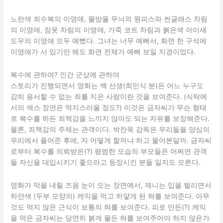
노란색 죄수복의 이영애, 물방울 무늬의 원피스와 썬글래스 차림
의 이영애, 잠옷 차림의 이영애, 가죽 코트 차림과 붉은색 아이섀
도우의 이영애 모두 예뻤다. 그녀는 너무 예뻐서, 화면 한 구석에
이영애가 서 있기만 해도 화면 전체가 예뻐 보일 지경이었다.
복수에 관하여? 인간 군상에 관하여
스토리가 진행되면서 영화는 백 선생(최민식 분)은 어느 누구도
감히 용서할 수 없는 죄를 지은 사람이란 것을 보여준다. (식탁에
서의 섹스 장면은 억지스러울 정도?) 이것은 금자씨가 무슨 형태
로 복수를 하든 죄책감을 느끼지 않아도 되는 자유를 보장해준다.
물론, 죄책감의 주체는 관객이다. 박찬욱 감독은 우리들을 양심의
우리에서 풀어준 후에, 자 어떻게 할꺼냐 하고 물어본달까. 금자씨
로부터 복수를 의뢰받은(?) 평범한 모습의 부모들은 어쩌면 관객
들 자신을 대입시키기 좋으라고 등장시킨 분들 일지도 모른다.
영화가 막을 내릴 즈음 눈이 오는 장면에서, 제니는 입을 벌리면서
하얀색 (두부 모양의) 케익을 먹고 하얗게 된 혀를 보여준다. 아무
것도 먹지 않은 근식이 보통의 혀를 보여준다. 피로 만든(?) 케익
을 먹은 금자씨는 당연히 붉게 물든 혀를 보여주어야 하지 않은가