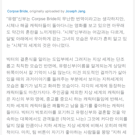
Corpse Bride
, originally uploaded by
Joseph Jang
.
“유령”신부는 Corpse Bride의 무난한 번역이라고는 생각하지만,
시체나 해골 캐릭터들이 돌아다니는 영화를 보고 있으면 아무래
도 약간의 혼란을 느끼게된다. “시체”신부라는 어감과는 다르게,
달빛 아래에서 우아하게 걷는 그녀의 모습은 우리가 흔히 알고 있
는 “시체”의 세계의 것은 아니었다.
빅터의 결혼식을 알리는 도입부에서 그려지는 지상 세계는 단조
롭고 칙칙한 모습인 반면에, 유령신부(이름을 알게되는게 상당히
뒤쪽이어서 잘 기억이 나질 않는다; 이건 의도적인 걸까?)가 살아
있을 때의 과거이야기를 들려주는 부분에서 보이는 지하세계의
모습은 활기가 넘치고 화려한 모습이다. 각각의 세계에 등장하는
캐릭터들도 마찬가지다. 주인공을 제외한 지상 세계의 캐릭터들
은 자신의 부와 명예, 종교를 중요시 하는 캐릭터들임에 반해서,
지하 세계의 캐릭터들은 쾌활하고 남을 돕기를 좋아하는 캐릭터
들이다. 빅터가 빅토리아를 포기하고 유령신부와 결혼할 것을 약
속하는 대목에서도 관객들은 (적어도 나는) 그것에 커다란 이의를
달지 않을 만큼이나 지하 세계는 지상 세계에 비해서 오히려 매력
적이다. 마치, 팀 버튼이 자기가 좋아하는 사람들을 몽땅 “지하 세