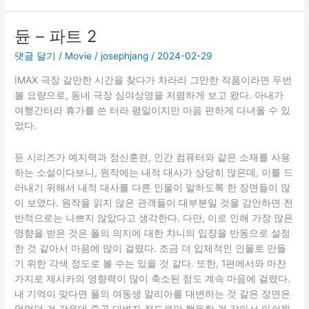
17
듄 – 파트 2
댓글 달기
/
Movie
/
josephjang
/
2024-02-29
IMAX 극장 갈만한 시간을 찾다가 차라리 그만한 작품이라면 두번
볼 요량으로, 동네 극장 심야상영을 저렴하게 보고 왔다. 아내가
여행간터라 휴가를 쓴 터라 평일이지만 마음 편하게 다녀올 수 있
었다.
듄 시리즈가 예지력과 정신훈련, 인간 컴퓨터와 같은 소재를 사용
하는 소설이다보니, 원작에는 내적 대사가 상당히 많은데, 이를 드
러내기 위해서 내적 대사를 다른 인물이 말하도록 한 장면들이 많
이 보였다. 원작을 읽지 않은 관객들이 대부분일 것을 감안하면 전
반적으로는 나쁘지 않았다고 생각한다. 다만, 이로 인해 가장 많은
영향을 받은 것은 폴의 의지에 대한 챠니의 입장을 반동으로 설정
한 것 같아서 마음에 많이 걸렸다. 조금 더 입체적인 인물로 만들
기 위한 각색 정도로 볼 수는 있을 것 같다. 또한, 1편에서와 마찬
가지로 제시카의 영향력이 많이 축소된 점도 계속 마음에 걸렸다.
내 기억이 맞다면 폴의 여동생 알리아를 대변하는 것 같은 장면은
없었던 것 같은데 줄곧 대변자 정도로만 행동한 것 같아서 아쉬웠