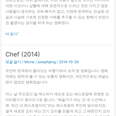
한편으로는, 나의 삶에서도, 어떤 사람의 겉으로 드러난 이미지나
어떤 사건이나 상황에 대해 표면적으로 드러난 것만 가지고 많은
사람들이 생각하는 것에 빠지지 않고, 이면에 존재하는 진실한 모
습과 사실에 기초한 진정한 이해를 추구할 수 있는 한해가 되었으
면 좋겠다는 생각을 하게 하는 영화였다.
나
더 읽기"
이
브
스
Chef (2014)
아
댓글 달기
/
Movie
/
josephjang
/
2014-10-29
웃:
글
우연히 한국에서 돌아오는 비행기에서 보게 된 영화입니다. 영화
래
자체는 편하게 볼 수 있는 보통의 영화지만, 개인적으로는 와닿는
스
면이 많았던 영화였습니다.
어
니
어느 날 주인공인 칼 캐스퍼가 셰프로 있는 레스토랑에 유명한 요
언
리비평가가 찾아오기로 합니다. “예술가가 되는 건 네 시간에나
해. 여긴 내 레스토랑이야.”라는 레스토랑의 주인에 맞서보지만,
결국 새로운 요리 대신 인기 요리를 만들게 되고 그 때문인지 요리