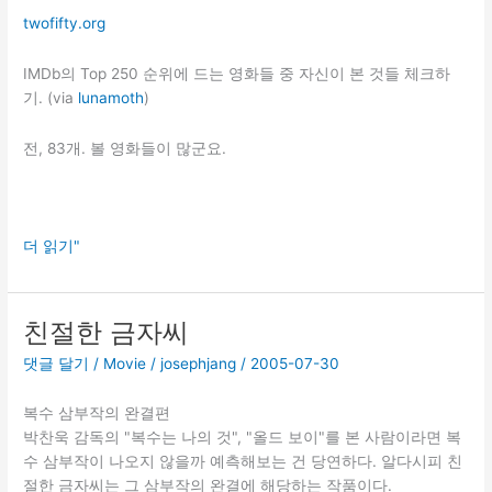
twofifty.org
Bride
IMDb의 Top 250 순위에 드는 영화들 중 자신이 본 것들 체크하
기. (via
lunamoth
)
전, 83개. 볼 영화들이 많군요.
IMDb
더 읽기"
Top
250
친절한 금자씨
댓글 달기
/
Movie
/
josephjang
/
2005-07-30
복수 삼부작의 완결편
박찬욱 감독의 "복수는 나의 것", "올드 보이"를 본 사람이라면 복
수 삼부작이 나오지 않을까 예측해보는 건 당연하다. 알다시피 친
절한 금자씨는 그 삼부작의 완결에 해당하는 작품이다.