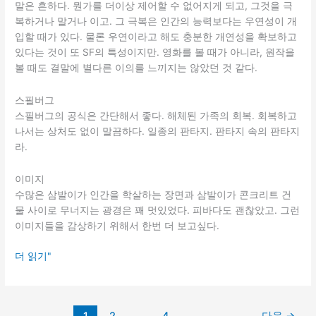
말은 흔하다. 뭔가를 더이상 제어할 수 없어지게 되고, 그것을 극
복하거나 말거나 이고. 그 극복은 인간의 능력보다는 우연성이 개
입할 때가 있다. 물론 우연이라고 해도 충분한 개연성을 확보하고
있다는 것이 또 SF의 특성이지만. 영화를 볼 때가 아니라, 원작을
볼 때도 결말에 별다른 이의를 느끼지는 않았던 것 같다.
스필버그
스필버그의 공식은 간단해서 좋다. 해체된 가족의 회복. 회복하고
나서는 상처도 없이 말끔하다. 일종의 판타지. 판타지 속의 판타지
라.
이미지
수많은 삼발이가 인간을 학살하는 장면과 삼발이가 콘크리트 건
물 사이로 무너지는 광경은 꽤 멋있었다. 피바다도 괜찮았고. 그런
이미지들을 감상하기 위해서 한번 더 보고싶다.
우
더 읽기"
주
전
쟁
1
2
…
4
다음
→