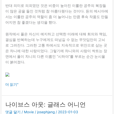
반대 의미로 의외였던 것은 비중이 높아진 이룰란 공주의 복장들
이 많은 공을 들인 것처럼 참 아름다웠다는 것이다. 듄의 메시아에
서는 이룰란 공주의 역할이 좀 더 늘어나는 만큼 후속 작품도 만들
어지면 참 좋겠다는 생각을 했다.
원작에서 폴은 자신이 예지하고 선택한 미래에 대해 회의와 책임,
결심을 반복하는데 누구에게도 떠넘길 수 없는 무앗딥만의 고뇌
로 그려진다. 그러한 고통 하에서도 지속적으로 위안으로 삼는 곳
은 챠니에 대한 사랑이었다. 그렇기에 챠니와의 사랑이 싹트는 장
면에서 폴이 챠니의 다른 이름인 “시하야”를 부르는 순간 눈시울
이 붉어졌다.
듄
더 읽기"
–
파
트
나이브스 아웃: 글래스 어니언
2
댓글 달기
/
Movie
/
josephjang
/
2023-01-03