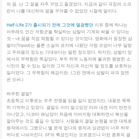
의 꿈. 난 그 꿈을 자주 꾸었고 즐겼었다. 지금과 같이 극장의 스크
린이 나를 대신하여 꿈을 꾸어줄 수 없었던 시절에 말이다.
Half-Life 2가 출시되기 전에 그것에 열광했던
이유 중에 하나는
아무래도 인간 저항군을 학살하는 삼발이 기계와 싸울 수 있다는
것 – 내 꿈을 직접 체험할 수 있다는 것이었다. 영화에서 등장한 삼
발이(Tripod)는 물론 소설의 표지에 나왔단 거랑 모양이 너무 달랐
고 두려움의 정도는 기대보다는 덜한 정도였다. 하지만, 삼발이 앞
에서의 무력함은 똑같았다. 부두 하역 노동자에 불과한 평범한 소
시민이 할 수 있는 일이란 그저 자신과 자신의 딸 정도를 보호하는
일이었다. 그 무력함의 쾌감이란. (그런 면에서 삼발이 파괴 장면
은 오버.)
허무한 결말?
초등학교 이후로는 우주 전쟁을 읽을 일이 없었지만, 내용은 똑똑
히 기억하고 있었다. 결말도 이미 알고있던 터라 내겐 이미 반전도
아니었고, 다코타 패닝양이 처음에 아버지랑 대화하면서 복선을
깔아주는 것도 즐길 수 있었다. 사람들의 결말 논쟁을 보면 대체로
원작에서도 그랬으니 별 문제 없다와 원작과 상관없이 너무 허무
하다로 나뉘어진다. SF의 특성인지는 모르겠으나 이런 종류의 결