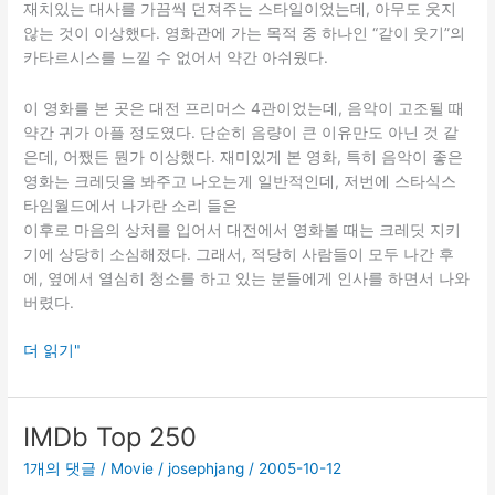
재치있는 대사를 가끔씩 던져주는 스타일이었는데, 아무도 웃지
않는 것이 이상했다. 영화관에 가는 목적 중 하나인 “같이 웃기”의
카타르시스를 느낄 수 없어서 약간 아쉬웠다.
이 영화를 본 곳은 대전 프리머스 4관이었는데, 음악이 고조될 때
약간 귀가 아플 정도였다. 단순히 음량이 큰 이유만도 아닌 것 같
은데, 어쨌든 뭔가 이상했다. 재미있게 본 영화, 특히 음악이 좋은
영화는 크레딧을 봐주고 나오는게 일반적인데, 저번에 스타식스
타임월드에서 나가란 소리 들은
이후로 마음의 상처를 입어서 대전에서 영화볼 때는 크레딧 지키
기에 상당히 소심해졌다. 그래서, 적당히 사람들이 모두 나간 후
에, 옆에서 열심히 청소를 하고 있는 분들에게 인사를 하면서 나와
버렸다.
유
더 읽기"
령
신
부
IMDb Top 250
Tim
1개의 댓글
/
Movie
/
josephjang
/
2005-10-12
Burton's
Corpse