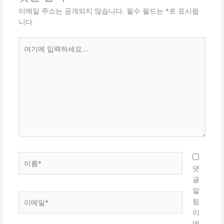
이메일 주소는 공개되지 않습니다.
필수 필드는
*
로 표시됩
니다
여
기
에
입
력
하
세
요...
이
름
댓
*
글
알
이
림
메
이
일
메