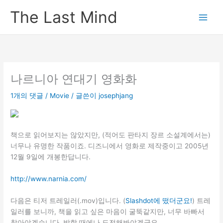
콘
The Last Mind
텐
츠
로
건
너
뛰
나르니아 연대기 영화화
기
1개의 댓글
/
Movie
/ 글쓴이
josephjang
책으로 읽어보지는 않았지만, (적어도 판타지 장르 소설계에서는)
너무나 유명한 작품이죠. 디즈니에서 영화로 제작중이고 2005년
12월 9일에 개봉한답니다.
http://www.narnia.com/
다음은 티저 트레일러(.mov)입니다. (
Slashdot에 떴더군요!
) 트레
일러를 보니까, 책을 읽고 싶은 마음이 굴뚝같지만, 너무 바빠서
참아야겠습니다. 방학 때에나 도전해봐야겠군요.