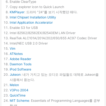
Enable ClearType
Copy explorer icon to Quick Launch
KMPlayer
: 드라마 "24"를 보기 시작했던 때다.
Intel Chipset Installation Utility
Intel Application Accelerator
Enable S3 for USB
Intel 82562/82562EX/82540EM LAN Driver
RealTek ALC101A/201A/202/650/655 AC97 Codec Driver
Intel/NEC USB 2.0 Driver
Vim
ATNotes
Adobe Reader
Daemon Tools
iPod Software
Jukeon
: 내가 가지고 있는 오디오 파일들도 대체로 Jukeon을
사용해서 듣는다.
Melon
V3Pro 2004
QuickTime
MIT Scheme
: Essentials of Programming Languages를 공부
할 때.