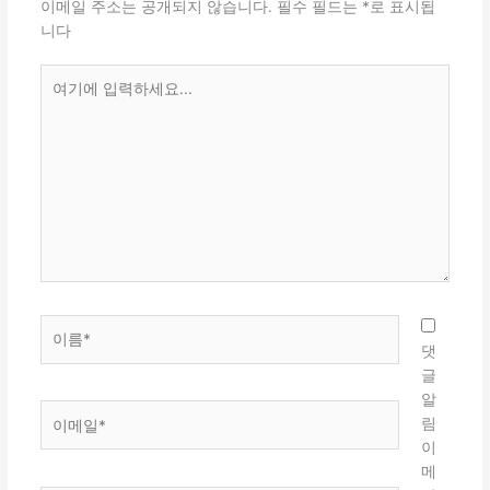
이메일 주소는 공개되지 않습니다.
필수 필드는
*
로 표시됩
니다
여
기
에
입
력
하
세
요...
이
름
댓
*
글
알
이
림
메
이
일
메
*