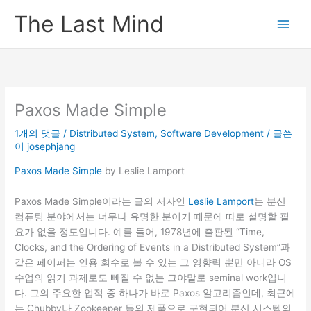
콘
The Last Mind
텐
츠
로
건
너
뛰
Paxos Made Simple
기
1개의 댓글
/
Distributed System
,
Software Development
/ 글쓴
이
josephjang
Paxos Made Simple
by Leslie Lamport
Paxos Made Simple이라는 글의 저자인
Leslie Lamport
는 분산
컴퓨팅 분야에서는 너무나 유명한 분이기 때문에 따로 설명할 필
요가 없을 정도입니다. 예를 들어, 1978년에 출판된 “Time,
Clocks, and the Ordering of Events in a Distributed System”과
같은 페이퍼는 인용 회수로 볼 수 있는 그 영향력 뿐만 아니라 OS
수업의 읽기 과제로도 빠질 수 없는 그야말로 seminal work입니
다. 그의 주요한 업적 중 하나가 바로 Paxos 알고리즘인데, 최근에
는 Chubby나 Zookeeper 등의 제품으로 구현되어 분산 시스템의