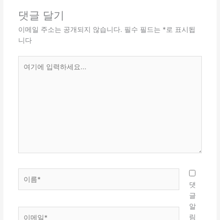
댓글 달기
이메일 주소는 공개되지 않습니다.
필수 필드는
*
로 표시됩
니다
여
기
에
입
력
하
세
요...
이
름
댓
*
글
알
이
림