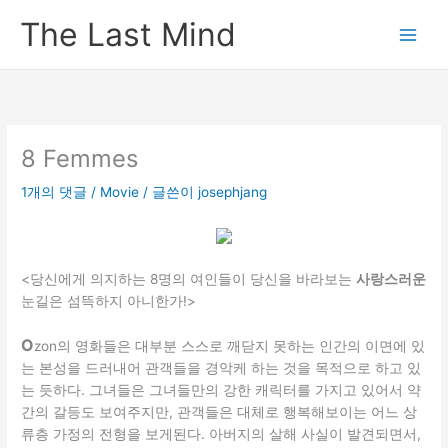
콘
The Last Mind
텐
츠
로
건
너
뛰
8 Femmes
기
1개의 댓글
/
Movie
/ 글쓴이
josephjang
<당신에게 의지하는 8명의 여인들이 당신을 바라보는
사랑스러운
눈길은 섬뜩하지 아니한가!>
O
zon의 영화들은 대부분 스스로 깨닫지 못하는 인간의 이면에 있
는 본성을 드러내어 관객들을 경악케 하는 것을 목적으로 하고 있
는 듯하다. 그녀들은 그녀들만의 강한 캐릭터를 가지고 있어서 약
간의 갈등도 보여주지만, 관객들은 대체로 행복해보이는 어느 상
류층 가정의 전형을 보게된다. 아버지의 살해 사실이 발견되면서,