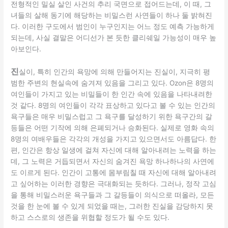
전형적인 밀실 살인 사건의 추리 국면으로 접어드는데, 이 때, 그
녀들의 살해 동기에 해당하는 비밀스런 사연들이 하나 둘 밝혀진
다. 이러한 구도에서 범인이 누구인지는 어느 정도 예측 가능하게
되는데, 사실 결말은 어디선가 본 듯한 클리쉐일 가능성이 매우 높
아보인다.
진
실이, 특히 인간의 욕망에 의해 만들어지는 진실이, 지극히 평
범한 주변의 현실속에 숨겨져 있음을 그리고 있다. Ozon은 8명의
여인들이 가지고 있는 비밀들이 한 인간 속에 있음을 나타내려한
것 같다. 8명의 여인들이 각각 표상하고 있다고 볼 수 있는 인간의
욕구들은 매우 비밀스럽고 그 욕구를 달성하기 위한 욕구간의 갈
등들은 어떤 기작에 의해 은폐되거나 승화된다. 실제로 영화 속의
8명의 여배우들은 각각의 개성을 가지고 있으면서도 아름답다. 한
편, 인간은 항상 일생에 걸쳐 자신에 대해 알아내려는 노력을 하는
데, 그 노력은 거듭되면서 자신의 숨겨진 욕망 하나하나의 사연에
도 이르게 된다. 인간이 고통에 몸부림칠 때 자신에 대해 알아내려
고 싶어하는 이러한 경향은 극대화되는 듯하다. 그러나, 정작 고심
을 통해 비밀스러운 욕구들과 그 갈등들이 의식으로 떠올라, 모든
것을 한 눈에 볼 수 있게 되었을 때는, 그러한 진실을 감당하지 못
하고 스스로의 생존을 위협할 정도가 될 수도 있다.