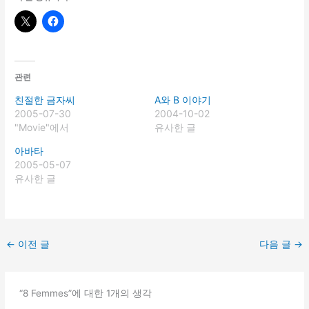
관련
친절한 금자씨
A와 B 이야기
2005-07-30
2004-10-02
"Movie"에서
유사한 글
아바타
2005-05-07
유사한 글
←
이전 글
다음 글
→
“8 Femmes”에 대한 1개의 생각