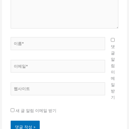
하
세
요...
이
름
댓
*
글
알
이
림
메
이
일
메
*
일
웹
받
사
기
이
트
새 글 알림 이메일 받기