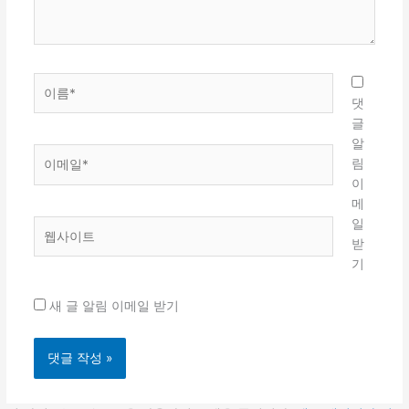
요...
이
름
댓
*
글
알
이
림
메
이
일
메
*
일
웹
받
사
기
이
트
새 글 알림 이메일 받기