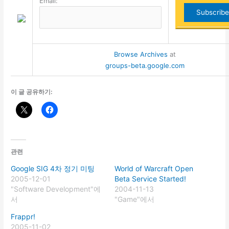
Email:
Browse Archives
at
groups-beta.google.com
이 글 공유하기:
관련
Google SIG 4차 정기 미팅
World of Warcraft Open
2005-12-01
Beta Service Started!
"Software Development"에
2004-11-13
서
"Game"에서
Frappr!
2005-11-02