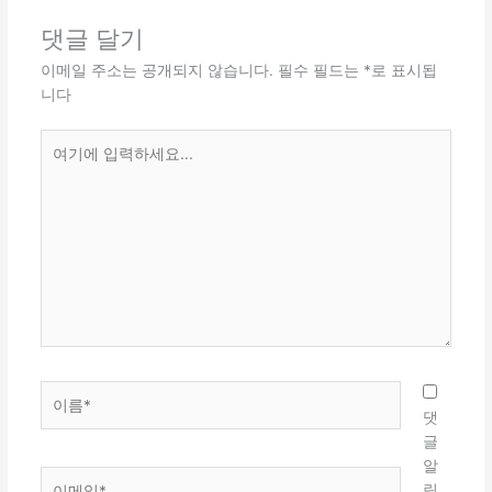
댓글 달기
이메일 주소는 공개되지 않습니다.
필수 필드는
*
로 표시됩
니다
여
기
에
입
력
하
세
요...
이
름
댓
*
글
알
이
림