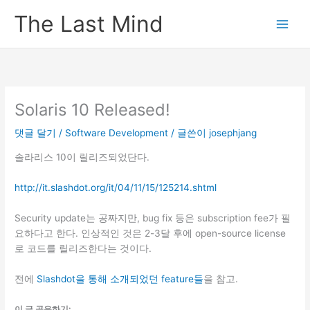
콘
The Last Mind
텐
츠
로
건
너
뛰
Solaris 10 Released!
기
댓글 달기
/
Software Development
/ 글쓴이
josephjang
솔라리스 10이 릴리즈되었단다.
http://it.slashdot.org/it/04/11/15/125214.shtml
Security update는 공짜지만, bug fix 등은 subscription fee가 필
요하다고 한다. 인상적인 것은 2-3달 후에 open-source license
로 코드를 릴리즈한다는 것이다.
전에
Slashdot을 통해 소개되었던 feature들
을 참고.
이 글 공유하기: