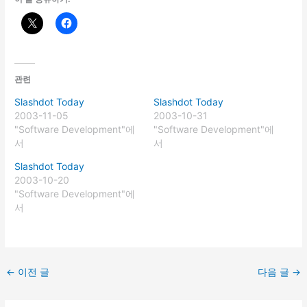
관련
Slashdot Today
Slashdot Today
2003-11-05
2003-10-31
"Software Development"에
"Software Development"에
서
서
Slashdot Today
2003-10-20
"Software Development"에
서
←
이전 글
다음 글
→