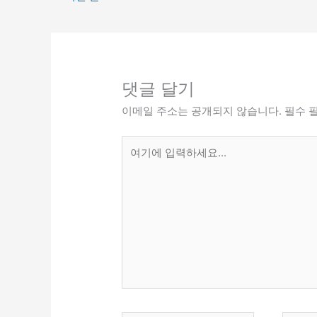
댓글 달기
이메일 주소는 공개되지 않습니다.
필수 
여
기
에
입
력
하
세
요...