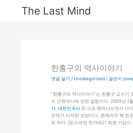
콘
The Last Mind
텐
츠
로
건
너
뛰
기
한홍구의 역사이야기
댓글 달기
/
Uncategorized
/ 글쓴이
jose
“한홍구의 역사이야기”는 한홍구 교수가 2
의 근현대사에 관한 칼럼이다. 2003년 1월
사
,
대한민국사 2
) 으로 묶여나오면서 더이
연재가 시작된 모양이다. 현재까지 책 한권
듯 하다. (읽으려면 한겨레21 회원 가입