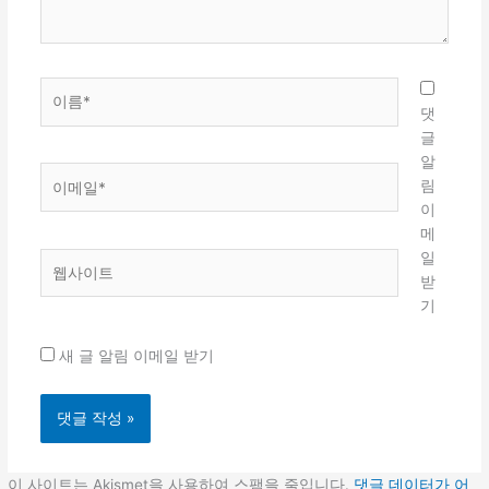
요...
이
름
댓
*
글
알
이
림
메
이
일
메
*
일
웹
받
사
기
이
트
새 글 알림 이메일 받기
이 사이트는 Akismet을 사용하여 스팸을 줄입니다.
댓글 데이터가 어