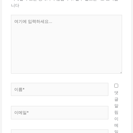
니다
여
기
에
입
력
하
세
요...
이
름
댓
*
글
알
이
림
메
이
일
메
*
일
웹