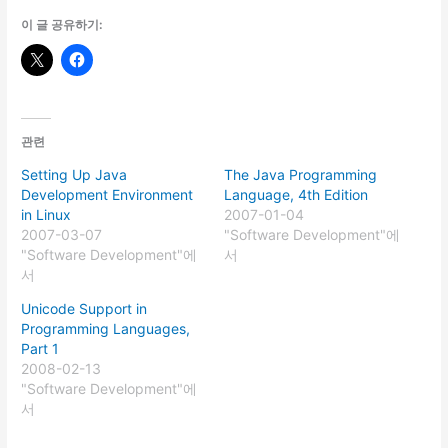
이 글 공유하기:
관련
Setting Up Java
The Java Programming
Development Environment
Language, 4th Edition
in Linux
2007-01-04
2007-03-07
"Software Development"에
"Software Development"에
서
서
Unicode Support in
Programming Languages,
Part 1
2008-02-13
"Software Development"에
서