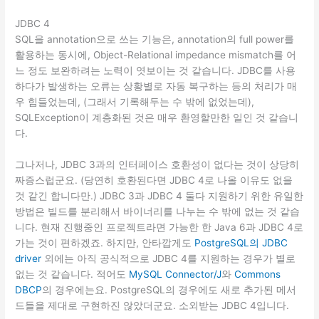
JDBC 4
SQL을 annotation으로 쓰는 기능은, annotation의 full power를
활용하는 동시에, Object-Relational impedance mismatch를 어
느 정도 보완하려는 노력이 엿보이는 것 같습니다. JDBC를 사용
하다가 발생하는 오류는 상황별로 자동 복구하는 등의 처리가 매
우 힘들었는데, (그래서 기록해두는 수 밖에 없었는데),
SQLException이 계층화된 것은 매우 환영할만한 일인 것 같습니
다.
그나저나, JDBC 3과의 인터페이스 호환성이 없다는 것이 상당히
짜증스럽군요. (당연히 호환된다면 JDBC 4로 나올 이유도 없을
것 같긴 합니다만.) JDBC 3과 JDBC 4 둘다 지원하기 위한 유일한
방법은 빌드를 분리해서 바이너리를 나누는 수 밖에 없는 것 같습
니다. 현재 진행중인 프로젝트라면 가능한 한 Java 6과 JDBC 4로
가는 것이 편하겠죠. 하지만, 안타깝게도
PostgreSQL의 JDBC
driver
외에는 아직 공식적으로 JDBC 4를 지원하는 경우가 별로
없는 것 같습니다. 적어도
MySQL Connector/J
와
Commons
DBCP
의 경우에는요. PostgreSQL의 경우에도 새로 추가된 메서
드들을 제대로 구현하진 않았더군요. 소외받는 JDBC 4입니다.