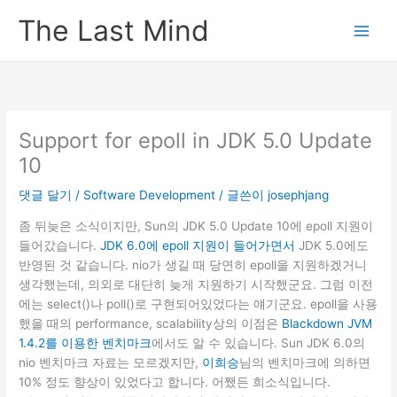
콘
The Last Mind
텐
츠
로
건
너
뛰
Support for epoll in JDK 5.0 Update
기
10
댓글 달기
/
Software Development
/ 글쓴이
josephjang
좀 뒤늦은 소식이지만, Sun의 JDK 5.0 Update 10에 epoll 지원이
들어갔습니다.
JDK 6.0에 epoll 지원이 들어가면서
JDK 5.0에도
반영된 것 같습니다. nio가 생길 때 당연히 epoll을 지원하겠거니
생각했는데, 의외로 대단히 늦게 지원하기 시작했군요. 그럼 이전
에는 select()나 poll()로 구현되어있었다는 얘기군요. epoll을 사용
했을 때의 performance, scalability상의 이점은
Blackdown JVM
1.4.2를 이용한 벤치마크
에서도 알 수 있습니다. Sun JDK 6.0의
nio 벤치마크 자료는 모르겠지만,
이희승
님의 벤치마크에 의하면
10% 정도 향상이 있었다고 합니다. 어쨌든 희소식입니다.