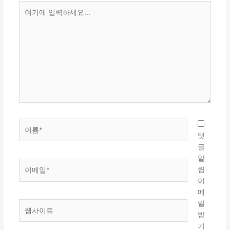
여
기
에
입
력
하
세
요...
이
름
댓
*
글
알
이
림
메
이
일
메
*
일
웹
받
사
기
이