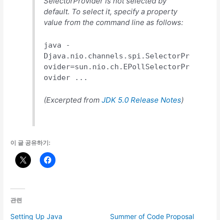
SelectorProvider is not selected by
default. To select it, specify a property
value from the command line as follows:
java -
Djava.nio.channels.spi.SelectorPr
ovider=sun.nio.ch.EPollSelectorPr
ovider ...
(Excerpted from
JDK 5.0 Release Notes
)
이 글 공유하기:
관련
Setting Up Java
Summer of Code Proposal