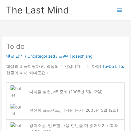
콘
The Last Mind
텐
츠
로
건
너
뛰
To do
기
댓글 달기
/
Uncategorized
/ 글쓴이
josephjang
학생의 비극이랄까요. 악몽의 주간입니다. T.T (아참!
Ta-Da Lists
한글이 이제 되더군요.)
디지탈 실험, #5 준비 (2005년 5월 12일)
전산학 프로젝트, 디자인 문서 (2005년 5월 12일)
영미소설, 발표할 내용 한번쯤 더 읽어보기 (2005