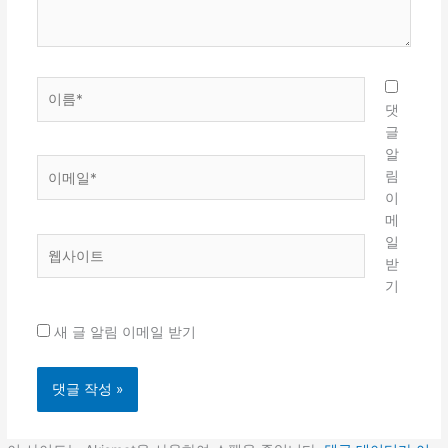
요...
이
름
댓
*
글
알
이
림
메
이
일
메
*
일
웹
받
사
기
이
트
새 글 알림 이메일 받기