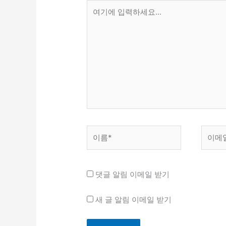
여
기
에
입
력
하
세
요...
이
이
름
메
*
일
*
댓글 알림 이메일 받기
새 글 알림 이메일 받기