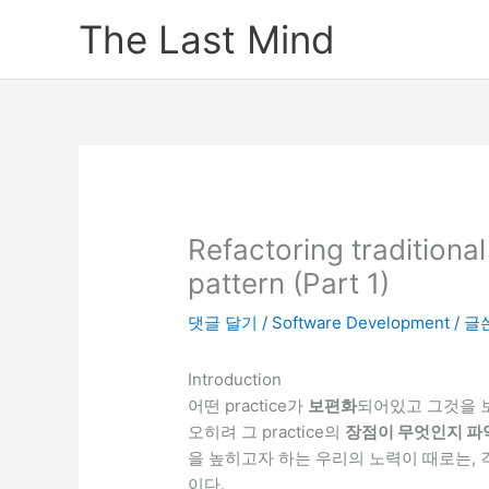
콘
The Last Mind
텐
츠
로
건
너
뛰
기
Refactoring traditiona
pattern (Part 1)
댓글 달기
/
Software Development
/ 
Introduction
어떤 practice가
보편화
되어있고 그것을 
오히려 그 practice의
장점이 무엇인지 파
을 높히고자 하는 우리의 노력이 때로는, 
이다.