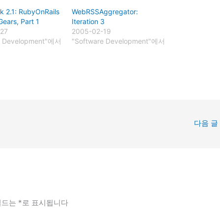
 2.1: RubyOnRails
WebRSSAggregator:
Gears, Part 1
Iteration 3
-27
2005-02-19
e Development"에서
"Software Development"에서
다음 글
필드는
*
로 표시됩니다