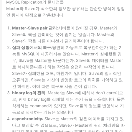
MySQL Replication의 문제점들
Master와 Slave가 최소한의 정보만 공유하는 단순한 방식이 장점
인 동시에 단점으로 작용합니다.
Master-Slave pair 관리
:서버들이 많아질 경우, Master와
Slave의 짝을 관리하는 것이 쉽지는 않습니다. Master와
Slave의 짝을 다른 어디선가 관리해주어야 합니다.
실패 상황에서의 복구
:당연히 자동으로 복구한다든가 하는 기
능을 MySQL이 제공하지는 않습니다. Master가 실패했을 경
우, Slave를 Master를 바꾼다든가, Slave의 데이터를 Master
로 복사해준다든가 하는 작업은 순전히 수작업이 됩니다.
Slave가 실패했을 때도, 마찬가지 입니다. Slave의 일시적인
오류라면, Slave는 자신이 반영한 로그의 위치를 기억하고 있
긴 하지만, 이에 따른 복구도 사람 손이 갑니다.
binary log의 관리
: Master는 Slave에 대해서 don’t care이므
로, 언제 binary log를 삭제할 지는 주기 등을 사용합니다. 물론
삭제하는 command가 있지만, Slave들의 정보를 반영해서 자
동으로 삭제하는 기능은 없습니다.
asynchronicity
: Slave는 Master와 같은 데이터를 가지고 있
다고 보장할 수 없으므로, Slave가 Master의 쿼리 처리량을 따
라가지 못하게 되면, consistency 문제가 발생할 소지가 있습