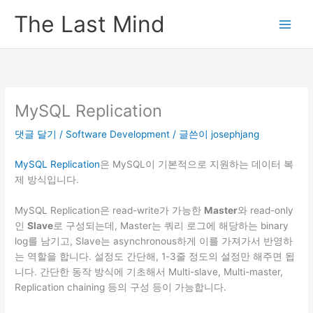
콘
The Last Mind
텐
츠
로
건
너
뛰
MySQL Replication
기
댓글 달기
/
Software Development
/ 글쓴이
josephjang
MySQL Replication
은 MySQL이 기본적으로 지원하는 데이터 복
제 방식입니다.
MySQL Replication은 read-write가 가능한
Master
와 read-only
인
Slave
로 구성되는데, Master는 쿼리 로그에 해당하는 binary
log를 남기고, Slave는 asynchronous하게 이를 가져가서 반영하
는 역할을 합니다. 설정도 간단해, 1-3줄 정도의 설정만 해주면 됩
니다. 간단한 동작 방식에 기초해서 Multi-slave, Multi-master,
Replication chaining 등의 구성 등이 가능합니다.