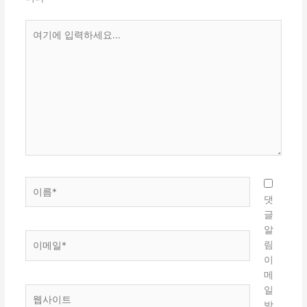
여
기
에
입
력
하
세
요...
이
름
댓
*
글
알
이
림
메
이
일
메
*
일
웹
받
사