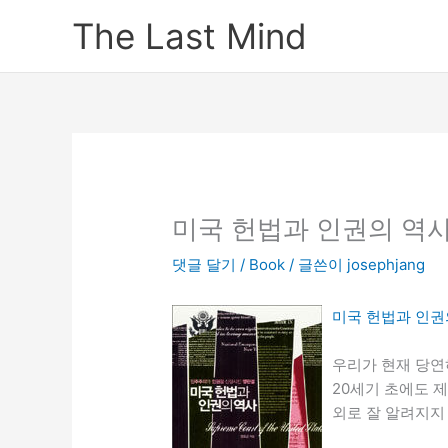
콘
The Last Mind
텐
츠
로
건
너
뛰
기
미국 헌법과 인권의 역
댓글 달기
/
Book
/ 글쓴이
josephjang
미국 헌법과 인권
우리가 현재 당연
20세기 초에도 
외로 잘 알려지지