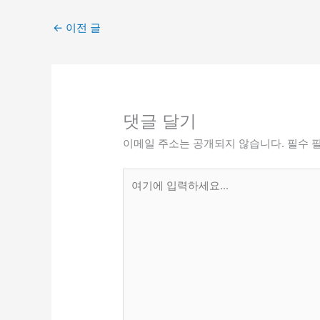
←
이전 글
댓글 달기
이메일 주소는 공개되지 않습니다.
필수 
여
기
에
입
력
하
세
요...