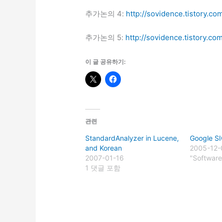
추가논의 4:
http://sovidence.tistory.co
추가논의 5:
http://sovidence.tistory.co
이 글 공유하기:
관련
StandardAnalyzer in Lucene,
Google 
and Korean
2005-12-
2007-01-16
"Softwar
1 댓글 포함