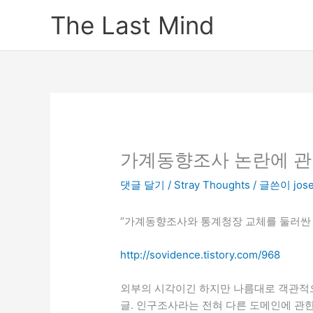
콘
The Last Mind
텐
츠
로
건
너
뛰
기
가계동향조사 논란에 관
댓글 달기
/
Stray Thoughts
/ 글쓴이
jos
“가계동향조사와 통계청장 교체를 둘러싼 
http://sovidence.tistory.com/968
외부의 시각이긴 하지만 나름대로 객관적
글. 인구조사라는 전혀 다른 도메인에 관