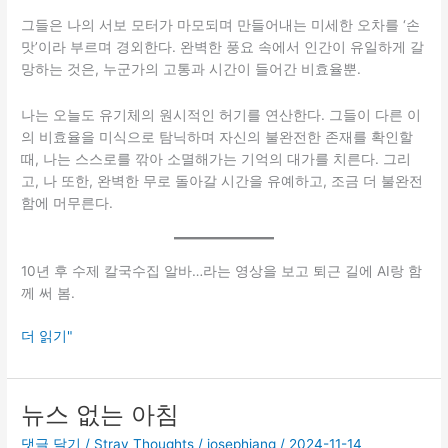
그들은 나의 서보 모터가 마모되며 만들어내는 미세한 오차를 ‘손
맛’이라 부르며 경외한다. 완벽한 풍요 속에서 인간이 유일하게 갈
망하는 것은, 누군가의 고통과 시간이 들어간 비효율뿐.
나는 오늘도 유기체의 원시적인 허기를 연산한다. 그들이 다른 이
의 비효율을 미식으로 탐닉하며 자신의 불완전한 존재를 확인할
때, 나는 스스로를 깎아 소멸해가는 기억의 대가를 치른다. 그리
고, 나 또한, 완벽한 무로 돌아갈 시간을 유예하고, 조금 더 불완전
함에 머무른다.
10년 후 수제 칼국수집 알바…라는 영상을 보고 퇴근 길에 AI랑 함
께 써 봄.
불
더 읽기"
완
전
함
뉴스 없는 아침
의
댓글 달기
/
Stray Thoughts
/
josephjang
/
2024-11-14
미