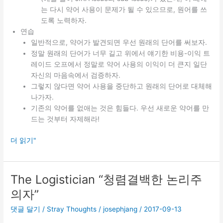
는 다시 약어 사용이 문제가 될 수 있으므로, 원어를 쓰
도록 노력하자.
연습
일반적으로, 약어가 발견되면 우선 원래의 단어를 써보자.
정말 원래의 단어가 너무 길고 위에서 얘기한 비용-이익 트
레이드 오프에서 정말로 약어 사용의 이익이 더 큰지 일단
자신의 마음속에서 검증하자.
그렇지 않다면 약어 사용을 중단하고 원래의 단어로 대체해
나가자.
기존의 약어를 없애는 것은 힘들다. 우선 새로운 약어를 만
드는 것부터 자제해라!
약
더 읽기"
어
(abbreviation)
를
The Logistician “청렴결백한 논리주
쓰
의자”
지
맙
댓글 달기
/
Stray Thoughts
/
josephjang
/
2017-09-13
시