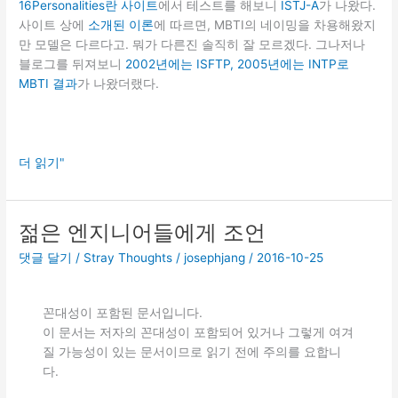
16Personalities란 사이트
에서 테스트를 해보니
ISTJ-A
가 나왔다.
다
사이트 상에
소개된 이론
에 따르면, MBTI의 네이밍을 차용해왔지
만 모델은 다르다고. 뭐가 다른진 솔직히 잘 모르겠다. 그나저나
블로그를 뒤져보니
2002년에는 ISFTP, 2005년에는 INTP로
MBTI 결과
가 나왔더랬다.
The
더 읽기"
Logistician
“청
렴
젊은 엔지니어들에게 조언
결
댓글 달기
/
Stray Thoughts
/
josephjang
/
2016-10-25
백
한
논
꼰대성이 포함된 문서입니다.
리
이 문서는 저자의 꼰대성이 포함되어 있거나 그렇게 여겨
주
질 가능성이 있는 문서이므로 읽기 전에 주의를 요합니
의
다.
자”