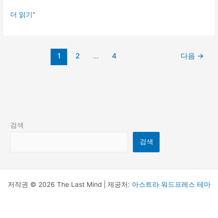
젊
더 읽기"
은
엔
지
1
2
…
4
다음
→
니
어
들
에
게
조
언
검색
검색
저작권 © 2026 The Last Mind | 제공처:
아스트라 워드프레스 테마