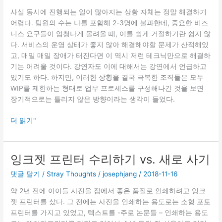
사실 동시에 진행되는 일이 많아지는 상황 자체는 정말 해결하기
어렵다. 팀원의 수는 나를 포함해 2-3명에 불과한데, 중요한 비즈
니스 요구들이 엄청나게 몰려올 때, 이를 쉽게 거절하기란 쉽지 않
다. 서비스의 운영 상태가 좋지 않아 해결해야할 문제가 산적해있
고, 매일 매일 장애가 터진다면 이 역시 저런 테크닉만으로 해결하
기는 어려울 것이다. 강연자도 이에 대해서는 강연에서 언급하고
있기도 하다. 하지만, 이러한 상황을 결국 극복한 조직들은 모두
WIP를 제한하는 형태로 업무 프로세스를 구성해나간 것을 보면
장기적으로는 틀리지 않은 방향이라는 생각이 들었다.
Talk:
더 읽기"
Making
Work
Visible:
잉크젯 프린터 수리하기 vs. 새로 사기
How
댓글 달기
/
Stray Thoughts
/
josephjang
/
2018-11-16
to
Unmask
약 2년 전에 아이들 사진을 집에서 좋은 품질로 인쇄하려고 잉크
Capacity
젯 프린터를 샀다. 그 전에는 사진을 인쇄하는 용도로는 소형 포토
Killing
프린터를 가지고 있었고, 텍스트를 -주로 논문들 – 인쇄하는 용도
WIP