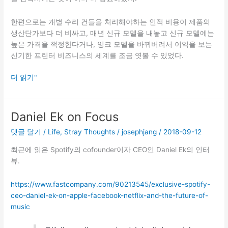
한편으로는 개별 수리 건들을 처리해야하는 인적 비용이 제품의
생산단가보다 더 비싸고, 매년 신규 모델을 내놓고 신규 모델에는
높은 가격을 책정한다거나, 잉크 모델을 바꿔버려서 이익을 보는
신기한 프린터 비즈니스의 세계를 조금 엿볼 수 있었다.
잉
더 읽기"
크
젯
프
Daniel Ek on Focus
린
댓글 달기
/
Life
,
Stray Thoughts
/
josephjang
/
2018-09-12
터
수
최근에 읽은 Spotify의 cofounder이자 CEO인 Daniel Ek의 인터
리
뷰.
하
기
https://www.fastcompany.com/90213545/exclusive-spotify-
vs.
ceo-daniel-ek-on-apple-facebook-netflix-and-the-future-of-
새
music
로
사