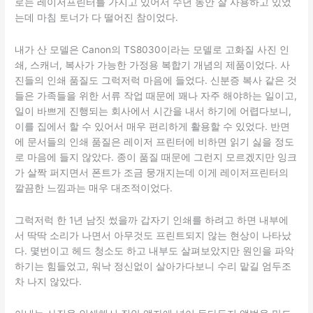
로는 레이저프린터를 가지고 있어서 수년 동안 잘 사용하고 있었
는데 마침 토너가 다 떨어진 참이었다.
내가 산 모델은 Canon의 TS8030이라는 모델로 고화질 사진 인
쇄, 스캐너, 복사가 가능한 가정용 복합기 개념의 제품이었다. 사
진들의 인쇄 품질도 그럭저럭 마음에 들었다. 신분증 복사 같은 것
들은 가족들을 위한 서류 작업 때문에 꽤나 자주 해야하는 일이고,
일이 바쁘게 진행되는 회사에서 시간을 내서 하기에 어렵다보니,
이를 집에서 할 수 있어서 매우 편리하게 활용할 수 있었다. 반면
에 문서들의 인쇄 품질은 레이저 프린터에 비하면 읽기 싫을 정도
로 마음에 들지 않았다. 종이 품질 때문에 그런지 모르겠지만 잉크
가 살짝 퍼지면서 폰트가 조금 뭉개지는데 이게 레이저프린터의
깔끔한 느낌과는 매우 대조적이었다.
그럭저럭 한 1년 남짓 썼을까 갑자기 인쇄를 하려고 하면 내부에
서 딱딱 소리가 나면서 아무것도 프린트되지 않는 현상이 나타났
다. 몇번이고 헤드 청소도 하고 내부도 살펴보았지만 원인을 파악
하기는 힘들었고, 워낙 정신없이 살아가다보니 수리 맡길 엄두조
차 나지 않았다.