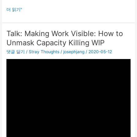
논
더 읽기"
문
읽
기
Talk: Making Work Visible: How to
Workflow
Unmask Capacity Killing WIP
댓글 달기
/
Stray Thoughts
/
josephjang
/
2020-05-12