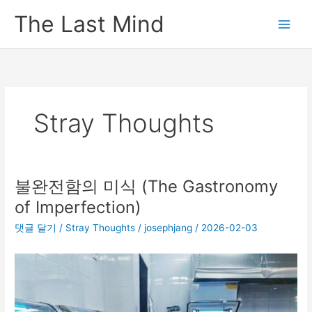
콘
The Last Mind
텐
츠
로
건
너
뛰
Stray Thoughts
기
불완전함의 미식 (The Gastronomy
of Imperfection)
댓글 달기
/
Stray Thoughts
/
josephjang
/
2026-02-03