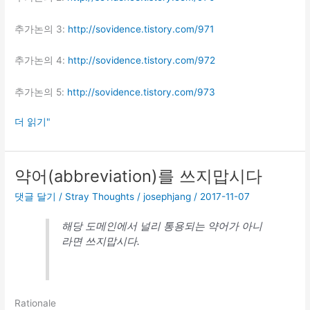
추가논의 3:
http://sovidence.tistory.com/971
추가논의 4:
http://sovidence.tistory.com/972
추가논의 5:
http://sovidence.tistory.com/973
가
더 읽기"
계
동
향
약어(abbreviation)를 쓰지맙시다
조
댓글 달기
/
Stray Thoughts
/
josephjang
/
2017-11-07
사
논
해당 도메인에서 널리 통용되는 약어가 아니
란
라면 쓰지맙시다.
에
관
한
글
Rationale
을