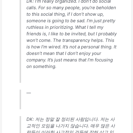
DK: I’m really organized. I don’t do social
기
calls. For so many people, you’re beholden
to this social thing, if I don’t show up,
someone is going to be sad. I’m just pretty
ruthless in prioritizing. What I tell my
friends is, I like to be invited, but I probably
won’t come. The transparency helps. This
is how I’m wired. It’s not a personal thing. It
doesn’t mean that I don’t enjoy your
company. It’s just means that I’m focusing
on something.
—
DK: 저는 정말 잘 정리된 사람입니다. 저는 사
교적인 모임을 나가지 않습니다. 매우 많은 사
람들이 이러한 사교적인 것들에 잡혀 살고 있