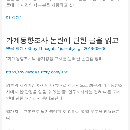
들에 내 시간의 대부분을 사용하고 싶다.
Daniel
더 읽기"
Ek
on
Focus
가계동향조사 논란에 관한 글을 읽고
댓글 달기
/
Stray Thoughts
/
josephjang
/
2018-09-06
“가계동향조사와 통계청장 교체를 둘러싼 논란점 정리”
http://sovidence.tistory.com/968
외부의 시각이긴 하지만 나름대로 객관적으로 최근의 가계동향조
사에 대한 관점을 얻을 수 있는 글. 인구조사라는 전혀 다른 도메
인에 관한 얘기라서 흥미로왔다.
몇가지는 교훈으로 남겨볼만한 것 같아서 몇몇 부분을 인용해본
다.