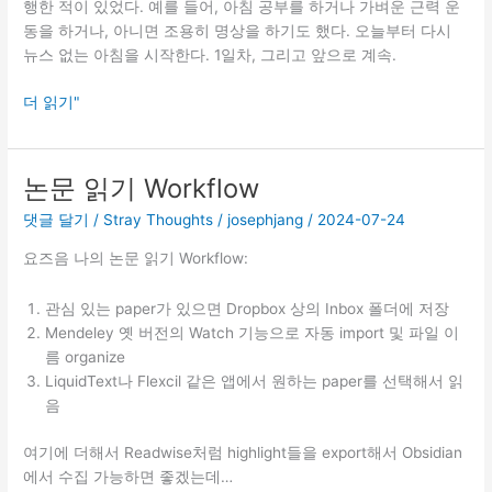
행한 적이 있었다. 예를 들어, 아침 공부를 하거나 가벼운 근력 운
동을 하거나, 아니면 조용히 명상을 하기도 했다. 오늘부터 다시
뉴스 없는 아침을 시작한다. 1일차, 그리고 앞으로 계속.
뉴
더 읽기"
스
없
는
논문 읽기 Workflow
아
댓글 달기
/
Stray Thoughts
/
josephjang
/
2024-07-24
침
요즈음 나의 논문 읽기 Workflow:
관심 있는 paper가 있으면 Dropbox 상의 Inbox 폴더에 저장
Mendeley 옛 버전의 Watch 기능으로 자동 import 및 파일 이
름 organize
LiquidText나 Flexcil 같은 앱에서 원하는 paper를 선택해서 읽
음
여기에
더해서 Readwise처럼 highlight들을 export해서 Obsidian
에서 수집 가능하면 좋겠는데…