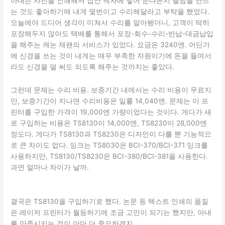
아내는 사진을 인쇄해서 집안 액자에 넣어 둔다든지 앨범을 만드
는 것도 좋아하기에 내게 몇번이고 수리해달라고 부탁을 했었다.
오늘에야 드디어 생각이 미쳐서 수리를 알아봤더니, 고객이 딱히
포장해두지 않아도 택배를 통해서 포장-회수-수리-반납-대금납입
을 해주는 캐논 재팬의 서비스가 있었다. 요금은 3240엔. 어딘가
에 신경을 쓰는 것이 내게는 매우 부족한 자원이기에 돈을 들여서
라도 신경을 덜 써도 되도록 해주는 것까지는 좋았다.
그런데 문제는 수리 비용. 보증기간 내에서는 수리 비용이 무료지
만, 보증기간이 지나면 수리비용은 일률 14,040엔. 문제는 이 프
린터를 구입한 가격이 19,000엔 가량이었다는 것이다. 게다가 새
로 구입하는 비용은 TS8130이 14,000엔, TS8230이 28,000엔
정도다. 게다가 TS8130과 TS8230은 디자인이 다를 뿐 기능적으
로 큰 차이도 없다. 잉크는 TS8030은 BCI-370/BCI-371 잉크를
사용하지만, TS8130/TS8230은 BCI-380/BCI-381을 사용한다.
과연 얼마나 차이가 날까.
결국은 TS8130을 구입하기로 했다. 논문 등 텍스트 인쇄의 품질
은 레이저 프린터가 월등하기에 조금 고민이 되기는 했지만, 아내
를 만족시키는 것이 아마 더 중요하겠지.